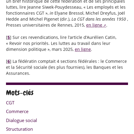
un bref historique de cette fédération et de ses principales
luttes, lire Jeanne Siwek-Pouydesseau, « Les employés et les
fonctionnaires CGT »,
in
Elyane Bressol, Michel Dreyfus, Joël
Hedde and Michel Pigenet (dir.),
La CGT dans les années 1950
,
Presses universitaires de Rennes, 2015,
en ligne
.
[
5
]
Sur ces revendications, lire l’article d’Aurélien Catin,
« Revoir nos priorités. Les luttes au travail dans leur
dimension politique », mars 2025,
en ligne
.
[
6
]
La fédératin comptait 4 sections fédérales : le Commerce
et la Sécurité sociale (les plus fournies), les Banques et les
Assurances.
Mots-clés
CGT
Commerce
Dialogue social
Structuration